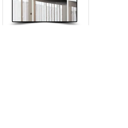
Dokument
Här hittar du vår verksamhetsplan och
senaste årens årsredovisning samt
föreningens stadgar och datapolicy
för nedladdning.
Läs mer
Hopp för barn i Etiopien