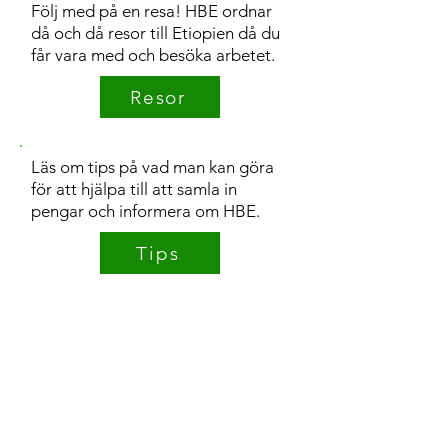
Följ med på en resa! HBE ordnar
då och då resor till Etiopien då du
får vara med och besöka arbetet.
Resor
Läs om tips på vad man kan göra
för att hjälpa till att samla in
pengar och informera om HBE.
Tips
Hör av dig! Vi berättar gärna. Du
kan också boka in ett besök i din
förening eller församling.
Besök