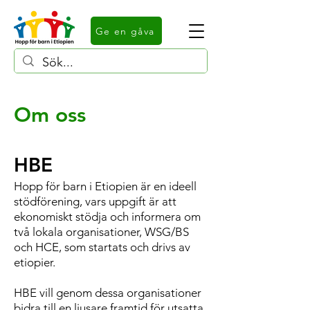
Ge en gåva
Om oss
HBE
Hopp för barn i Etiopien
är en ideell
stödförening, vars uppgift är att
ekonomiskt stödja och informera om
två lokala organisationer,
WSG/BS
och HCE,
som startats och drivs av
etiopier.
H
BE vill genom dessa organisationer
bidra till en ljusare framtid för utsatta