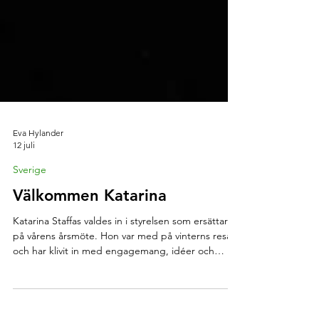
Eva Hylander
12 juli
Sverige
Välkommen Katarina
Katarina Staffas valdes in i styrelsen som ersättare
på vårens årsmöte. Hon var med på vinterns resa
och har klivit in med engagemang, idéer och
frågor. Varmt välkommen in i styrelsearbetet
Katarina! Här kan du läsa Katarinas presentation av