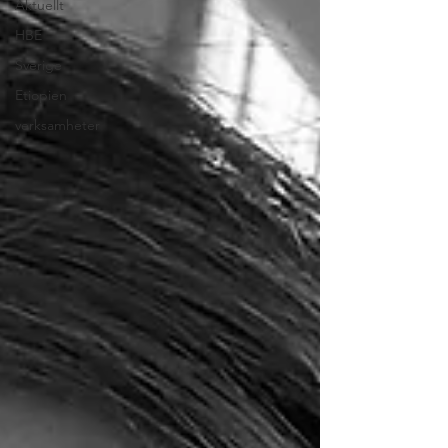
Aktuellt
HBE
Sverige
Etiopien
verksamheter