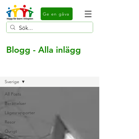
Ge en gåva
Blogg - Alla inlägg
Alla inlägg
Sverige
All Posts
Berättelser
Lägesrapporter
Resor
Övrigt