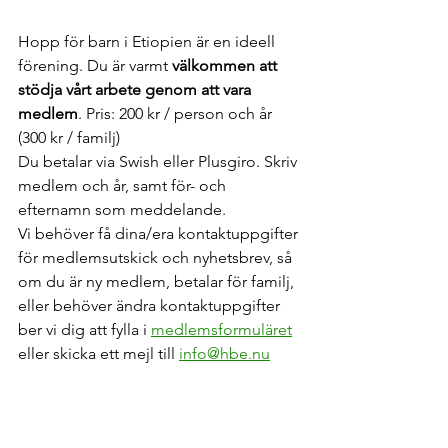
Hopp för barn i Etiopien är en ideell 
förening. Du är varmt 
välkommen att 
stödja vårt arbete genom att vara 
medlem
. Pris: 200 kr / person och år 
(300 kr / familj)
Du betalar via Swish eller Plusgiro. Skriv 
medlem och år, samt för- och 
efternamn som meddelande. 
Vi behöver få dina/era kontaktuppgifter 
för medlemsutskick och nyhetsbrev, så 
om du är ny medlem, betalar för familj, 
eller behöver ändra kontaktuppgifter 
ber vi dig att fylla i 
medlemsformuläret
eller skicka ett mejl till 
info@hbe.nu
Ansvarig för bloggen och hemsidan är 