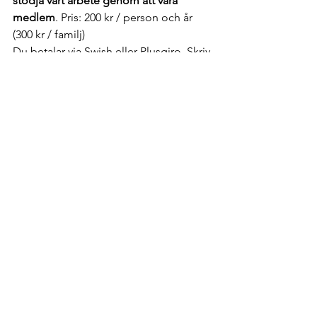
stödja vårt arbete genom att vara 
medlem
. Pris: 200 kr / person och år 
(300 kr / familj)
Du betalar via Swish eller Plusgiro. Skriv 
medlem och år, samt för- och 
efternamn som meddelande. 
Vi behöver få dina/era kontaktuppgifter 
för medlemsutskick och nyhetsbrev, så 
om du är ny medlem, betalar för familj, 
eller behöver ändra kontaktuppgifter 
ber vi dig att fylla i 
medlemsformuläret
eller skicka ett mejl till 
info@hbe.nu
Ansvarig för bloggen och hemsidan är 
Eva Hylander. Kontaktas via mejl till 
info@hbe.nu
WSG/BS
WSG
Etiopien