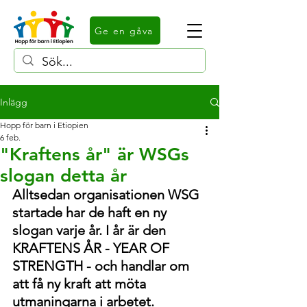
Ge en gåva
Inlägg
Hopp för barn i Etiopien
6 feb.
"Kraftens år" är WSGs
slogan detta år
Alltsedan organisationen WSG 
startade har de haft en ny 
slogan varje år. I år är den 
KRAFTENS ÅR - YEAR OF 
STRENGTH - och handlar om 
att få ny kraft att möta 
utmaningarna i arbetet.