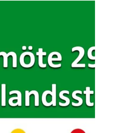
Sverige
Nyhetsbrev 2026 nr 1
Nu kan du läsa årets första nyhetsbrev från Hopp
för barn i Etiopien med personliga berättelser,
information om årsmötet, situationen i Etiopien
och tips om olika sätt att stödja arbetet.