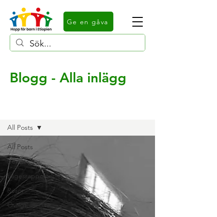
Ge en gåva
Blogg - Alla inlägg
Alla inlägg
All Posts
All Posts
Berättelser
Lägesrapporter
Resor
Övrigt