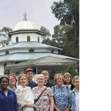
Smålandsstenar
Söndagen den 29 mars 2026 kl. 12.30 har Hopp för
barn i Etiopien årsmöte i Smålandsstenars
församlingshem. Före årsmötet blir det också
information om HBE och verksamheterna vi stödjer
i Etiopien.