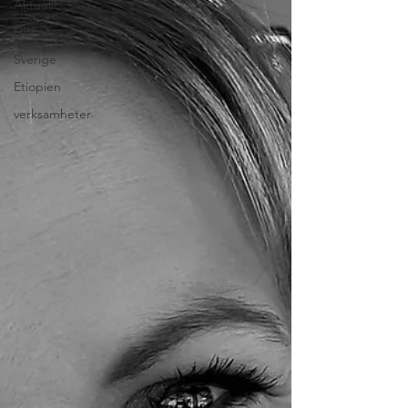
Aktuellt
HBE
Sverige
Etiopien
verksamheter