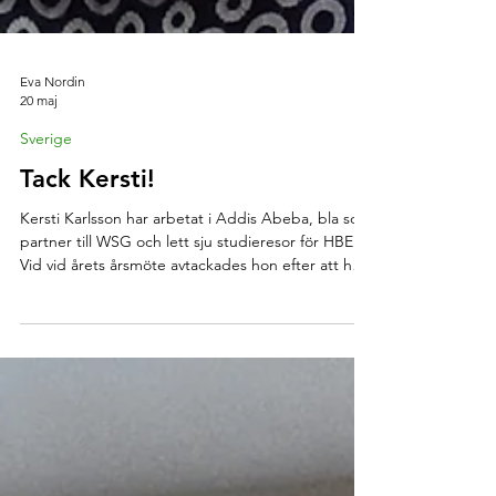
Eva Nordin
20 maj
Sverige
Tack Kersti!
Kersti Karlsson har arbetat i Addis Abeba, bla som
partner till WSG och lett sju studieresor för HBE.
Vid vid årets årsmöte avtackades hon efter att ha
varit styrelseledamot i föreningen i 16 år. Eva
Nordin har intervjuat Kersti om hur hennes
engagemang började