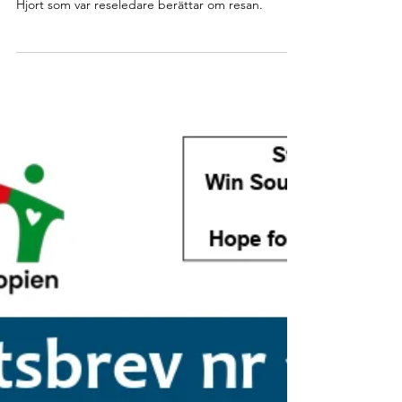
Lars Hjort
15 apr.
Resor
Reseberättelse 2026
6-20 februari genomfördes vår studieresa till
Etiopien och besök av våra partners arbete. Lars
Hjort som var reseledare berättar om resan.