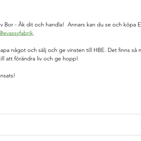
av Bor - Åk dit och handla!  Annars kan du se och köpa Ev
@evassyfabrik
. 
kapa något och sälj och ge vinsten till HBE. Det finns så
 till att förändra liv och ge hopp! 
insats!