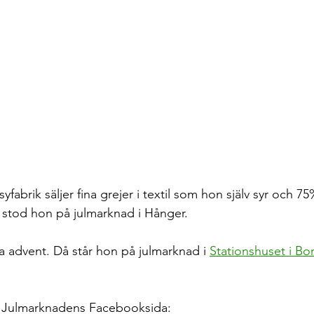
fabrik säljer fina grejer i textil som hon själv syr och 75
n stod hon på julmarknad i Hånger.
a advent. Då står hon på julmarknad i 
Stationshuset i Bo
på Julmarknadens Facebooksida: