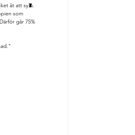
ket åt att sy🧵
iopien som 
 Därför går 75% 
nad."