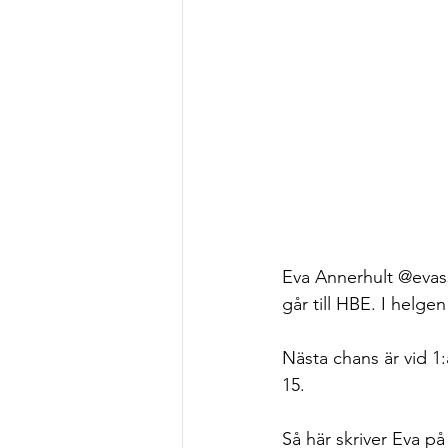
Eva Annerhult @evassy
går till HBE. I helge
Nästa chans är vid 1:
15. 
Så här skriver Eva 