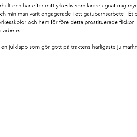
ult och har efter mitt yrkesliv som lärare ägnat mig myc
ch min man varit engagerade i ett gatubarnsarbete i Et
yrkesskolor och hem för före detta prostituerade flickor.
ta arbete.
 en julklapp som gör gott på traktens härligaste julmark