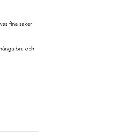
as fina saker 
 många bra och 