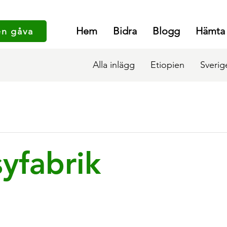
Hem
Bidra
Blogg
Hämta
en gåva
Alla inlägg
Etiopien
Sverig
syfabrik