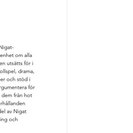
 Nigat-
enhet om alla 
 utsätts för i 
llspel, drama, 
er och stöd i 
rgumentera för 
e dem från hot 
rhållanden 
el av Nigat 
ling och 