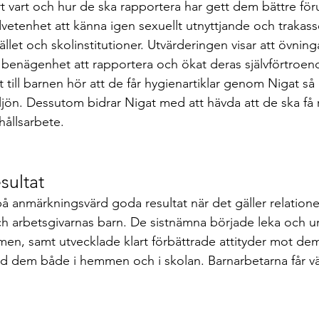
ort vart och hur de ska rapportera har gett dem bättre för
etenhet att känna igen sexuellt utnyttjande och trakasse
ället och skolinstitutioner. Utvärderingen visar att övnin
 benägenhet att rapportera och ökat deras självförtroend
et till barnen hör att de får hygienartiklar genom Nigat så
jön. Dessutom bidrar Nigat med att hävda att de ska få r
hållsarbete.
sultat
på anmärkningsvärd goda resultat när det gäller relation
h arbetsgivarnas barn. De sistnämna började leka och 
men, samt utvecklade klart förbättrade attityder mot d
ed dem både i hemmen och i skolan. Barnarbetarna får v