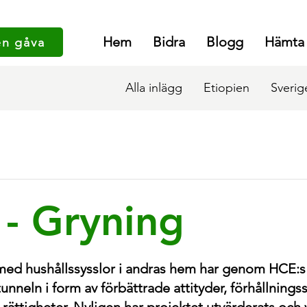
Hem
Bidra
Blogg
Hämta
en gåva
Alla inlägg
Etiopien
Sverig
 - Gryning
med hushållssysslor i andras hem har genom HCE:s 
 tunneln i form av förbättrade attityder, förhållnings