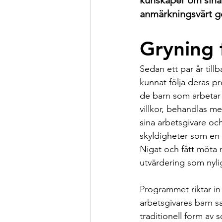
kunskaper om sina r
anmärkningsvärt go
Gryning 
Sedan ett par år till
kunnat följa deras p
de barn som arbetar 
villkor, behandlas me
sina arbetsgivare och
skyldigheter som en 
Nigat och fått möta n
utvärdering som nyl
Programmet riktar in
arbetsgivares barn s
traditionell form av