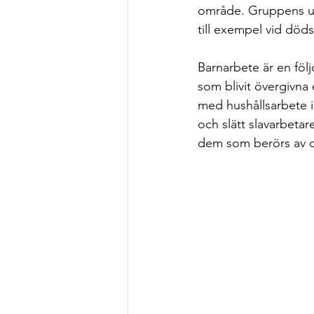
område. Gruppens up
till exempel vid dödsf
Barnarbete är en följ
som blivit övergivna el
med hushållsarbete i
och slätt slavarbetar
dem som berörs av d