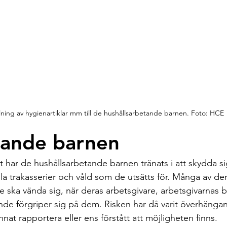
ning av hygienartiklar mm till de hushållsarbetande barnen. Foto: HCE
tande barnen
 har de hushållsarbetande barnen tränats i att skydda sig
la trakasserier och våld som de utsätts för. Många av dem
de ska vända sig, när deras arbetsgivare, arbetsgivarnas b
ående förgriper sig på dem. Risken har då varit överhänga
nnat rapportera eller ens förstått att möjligheten finns. 