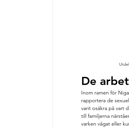
Utdel
De arbe
Inom ramen för Nigat
rapportera de sexuel
varit osäkra på vart 
till familjerna närst
varken vågat eller ku