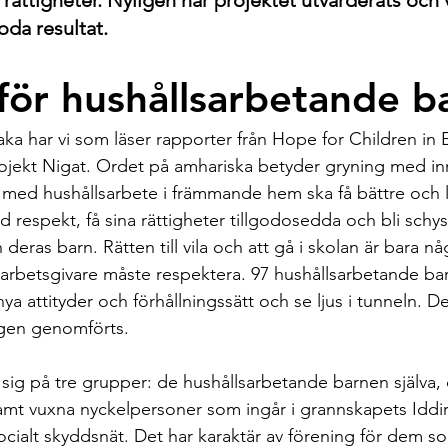
ättigheter. Nyligen har projektet utvärderats och v
da resultat.
för hushållsarbetande b
baka har vi som läser rapporter från Hope for Children in 
rojekt Nigat. Ordet på amhariska betyder gryning med i
med hushållsarbete i främmande hem ska få bättre och l
d respekt, få sina rättigheter tillgodosedda och bli schy
 deras barn. Rätten till vila och att gå i skolan är bara nå
arbetsgivare måste respektera. 97 hushållsarbetande barn
ya attityder och förhållningssätt och se ljus i tunneln. De
igen genomförts.
 sig på tre grupper: de hushållsarbetande barnen själva, 
amt vuxna nyckelpersoner som ingår i grannskapets Iddir
 socialt skyddsnät. Det har karaktär av förening för dem 