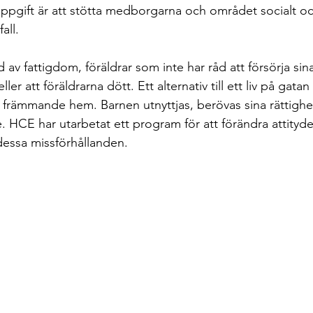
pgift är att stötta medborgarna och området socialt o
all.
d av fattigdom, föräldrar som inte har råd att försörja sin
ler att föräldrarna dött. Ett alternativ till ett liv på gatan
 främmande hem. Barnen utnyttjas, berövas sina rättighete
e. HCE har utarbetat ett program för att förändra attityde
essa missförhållanden.