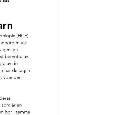
isat 
arn
Ethiopia (HCE) 
nnebörden att 
agenliga 
sst bemötta av 
gra av de 
 har deltagit i 
t visar den 
deras 
 som är en 
som bor i samma 