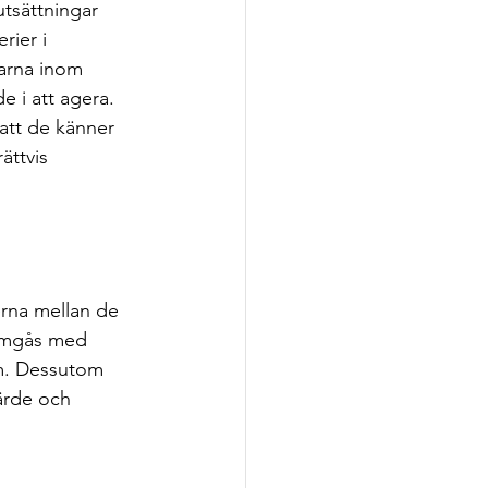
utsättningar 
rier i 
garna inom 
e i att agera.
 att de känner 
ättvis 
erna mellan de 
umgås med 
em. Dessutom 
ärde och 