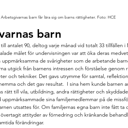
Arbetsgivarnas barn får lära sig om barns rättigheter. Foto: HCE
varnas barn
ill antalet 90, deltog varje månad vid totalt 33 tillfällen i
lade målet för undervisningen var att öka deras medvet
ch uppmärksamma de svårigheter som de arbetande barnen
na utgick från barnens intressen och förståelse genom ro
ter och tekniker. Det gavs utrymme för samtal, reflektion
hemma och det gav resultat.  I sina hem kunde barnen a
rätt till vila, utbildning, andra rättigheter och skyddad
d uppmärksammade sina familjemedlemmar på de missfö
nen utsattes för. Om familjernas egna barn inte fått ta d
 övertagit attityder av förnedring och kränkande behand
amtida förändringar. 