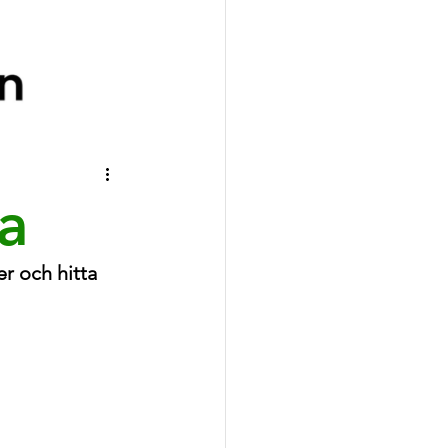
a
r och hitta 