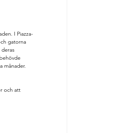
den. I Piazza-
och gatorna 
 deras 
 behövde 
yra månader.
r och att 