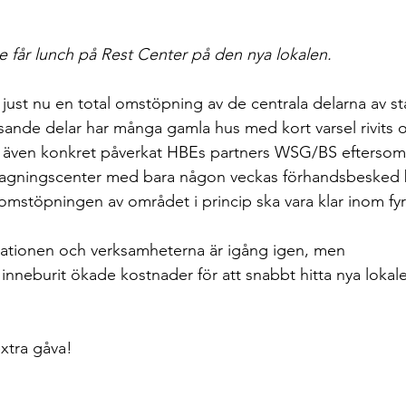
e får lunch på Rest Center på den nya lokalen.
just nu en total omstöpning av de centrala delarna av sta
ande delar har många gamla hus med kort varsel rivits 
 även konkret påverkat HBEs partners WSG/BS eftersom
tagningscenter med bara någon veckas förhandsbesked
t omstöpningen av området i princip ska vara klar inom f
uationen och verksamheterna är igång igen, men 
s inneburit ökade kostnader för att snabbt hitta nya lokale
xtra gåva!