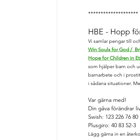
********************
HBE - Hopp för
Vi samlar pengar till o
Win Souls for God /  Br
Hope for Children in E
som hjälper barn och un
barnarbete och i prosti
i sådana situationer. Me
Var gärna med! 
Din gåva förändrar liv
Swish: 123 226 76 80
Plusgiro: 40 83 52-3
Lägg gärna in en åter