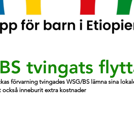
S tvingats flytt
as förvarning tvingades WSG/BS lämna sina lokale
t också inneburit extra kostnader