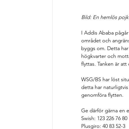
Bild: En hemlös pojk
I Addis Ababa pågår 
området och angräns
byggs om. Detta har
högkvarter och mot
flyttas. Tanken är at
WSG/BS har löst sit
detta har naturligtvi
genomföra flytten.
Ge därför gärna en e
Swish: 123 226 76 80
Plusgiro: 40 83 52-3