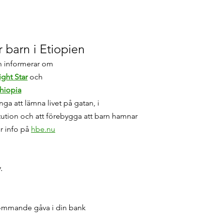
 barn i Etiopien
ch informerar om 
ight Star
och 
thiopia
ga att lämna livet på gatan, i 
tution och att förebygga att barn hamnar 
r info på 
hbe.nu
.
kommande gåva i din bank