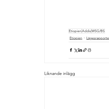
Etiopien
Addis
WSG/BS
Etiopien
Lägesrapporte
Liknande inlägg