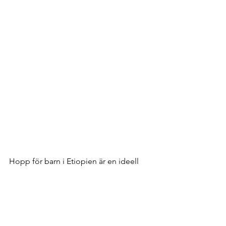
Hopp för barn i Etiopien är en ideell 
förening. Du är varmt 
välkommen att 
stödja vårt arbete genom att vara 
medlem
. Pris: 200 kr / person och år 
(300 kr / familj)
Du betalar via Swish eller Plusgiro. Skriv 