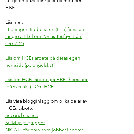
att ge en gåva och/eller bli medlem i 
HBE. 
Läs mer:
I tidningen Budbäraren (EFS) finns en 
längre artikel om Yonas Tesfaye från 
sep 2025
Läs om HCEs arbete på deras egen 
hemsida (på engelska)
Läs om HCEs arbete på HBEs hemsida 
(på svenska) - Om HCE
Läs våra blogginlägg om olika delar av 
HCEs arbete:
Second chance
Självhjälpsgrupper
NIGAT - för barn som jobbar i andras 